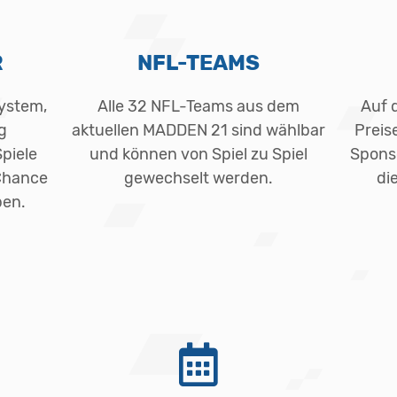
R
NFL-TEAMS
system,
Alle 32 NFL-Teams aus dem
Auf d
g
aktuellen MADDEN 21 sind wählbar
Preis
Spiele
und können von Spiel zu Spiel
Spons
 Chance
gewechselt werden.
di
ben.