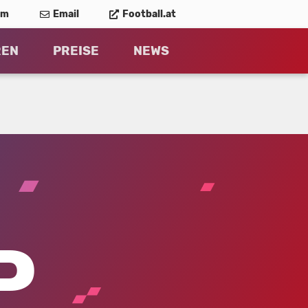
am
Email
Football.at
REN
PREISE
NEWS
P