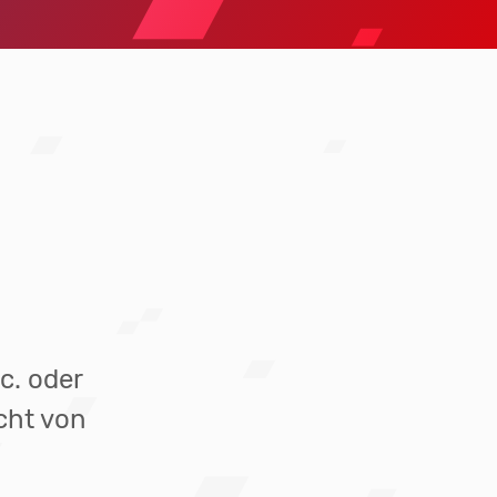
nc. oder
cht von