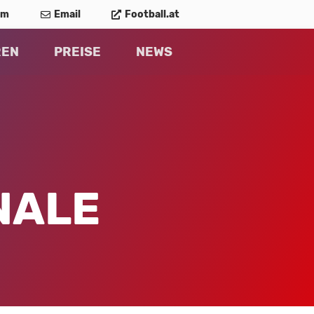
am
Email
Football.at
REN
PREISE
NEWS
ALE