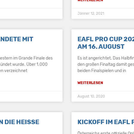
Jänner 12, 2021
ENDETE MIT
EAFL PRO CUP 20
AM 16. AUGUST
estern im Grande Finale des
Es ist angerichtet. Das Halbfin
ündet wurde. Über 1.000
den großen Finaltag damit gese
en verzeichnet
beiden Finalspielen und in
WEITERLESEN
August 10, 2020
 DIE HEISSE P
KICKOFF IM EAFL
Österreichs erste offizielle On