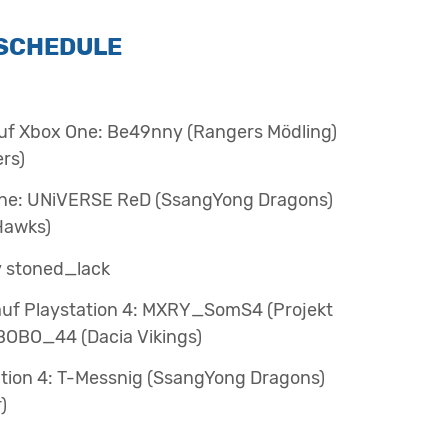
 SCHEDULE
 auf Xbox One: Be49nny (Rangers Mödling)
rs)
 One: UNiVERSE ReD (SsangYong Dragons)
 Hawks)
y stoned_lack
 auf Playstation 4: MXRY_SomS4 (Projekt
_BOBO_44 (Dacia Vikings)
tation 4: T-Messnig (SsangYong Dragons)
)